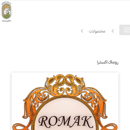
فهرست
خانه
محصولات
دسترسی
روماک اکسترا