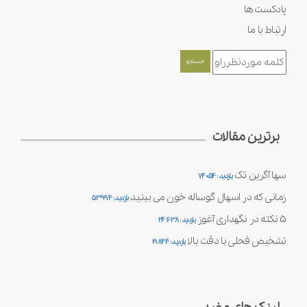
پادکست ها
ارتباط با ما
برترین مقالات
سها آگرین تک
بازدید : 74054
زمانی که در اسهال گوساله خون می بینید
بازدید : 53994
5 نکته در نگهداری آغوز
بازدید : 24638
تشخیص فحلی با دقت بالا
بازدید : 19844