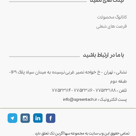
لینک های مفید
کاتالوگ محصولات
فرصت های شغلی
با ما در ارتباط باشید
نشانی : تهران - خ خواجه نصیر غربی نرسیده به میدان سپاه پلاک 169-
طبقه دوم
تلفن : 77523188 - 77523016 -77523114
پست الکترونیک : info@agreentech.ir
تمامی حقوق این وب سایت به مجموعه سها آگرین تک تعلق دارد .