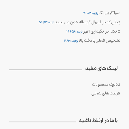
سها آگرین تک
بازدید : 74062
زمانی که در اسهال گوساله خون می بینید
بازدید : 54063
5 نکته در نگهداری آغوز
بازدید : 24656
تشخیص فحلی با دقت بالا
بازدید : 19860
لینک های مفید
کاتالوگ محصولات
فرصت های شغلی
با ما در ارتباط باشید