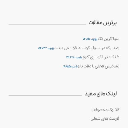
برترین مقالات
سها آگرین تک
بازدید : 74059
زمانی که در اسهال گوساله خون می بینید
بازدید : 54033
5 نکته در نگهداری آغوز
بازدید : 24648
تشخیص فحلی با دقت بالا
بازدید : 19855
لینک های مفید
کاتالوگ محصولات
فرصت های شغلی