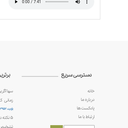
دسترسی سریع
برتری
خانه
سها آگری
درباره ما
زمانی ک
پادکست ها
بازدید : 53952
ارتباط با ما
5 نکته در نگهداری آغوز
تشخیص ف