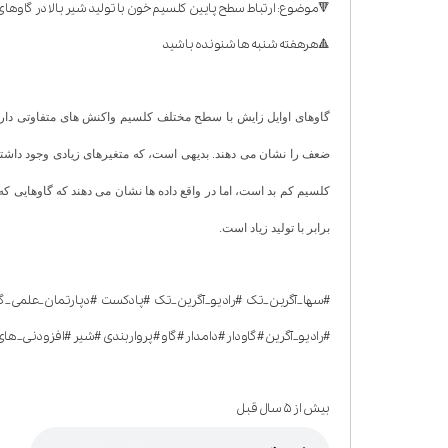
🔻موضوع: ارتباط سطح پایین کلسیم خون با تولید شیر بالا در گاوها
🔺هرهفته شنبه ها شنونده باشید
گاوهای اوایل زایش با سطح مختلف کلسیم واکنش های متفاوتی دارند.
ضعف را نشان می دهند. بدیهی است، که متغیرهای زیادی وجود داشته ب
کلسیم کم بد است، اما در واقع داده ها نشان می دهند که گاوهایی که د
برابر با تولید زیاد است.
#سها_آگرین_تک #رادیو_آگرین_تک #پادکست #دپارتمان_علمی_گ
#رادیو_آگرین #گاودار #دامدار #گاو #پرواربندی #شیر #افزودنی_ه
بیش از ۵ سال قبل