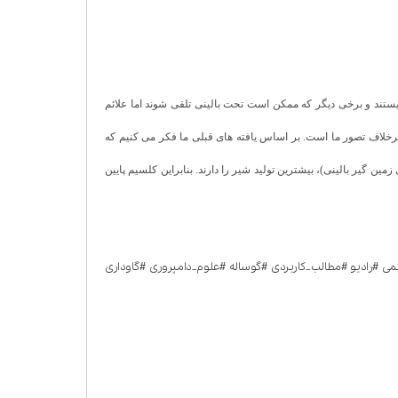
یستند و برخی دیگر که ممکن است تحت بالینی تلقی شوند اما علائم
 برخلاف تصور ما است. بر اساس یافته های قبلی ما فکر می کنیم که
ین گیر بالینی)، بیشترین تولید شیر را دارند. بنابراین کلسیم پایین
#رادیو #مطالب_کاربردی #گوساله #علوم_دامپروری #گاوداری