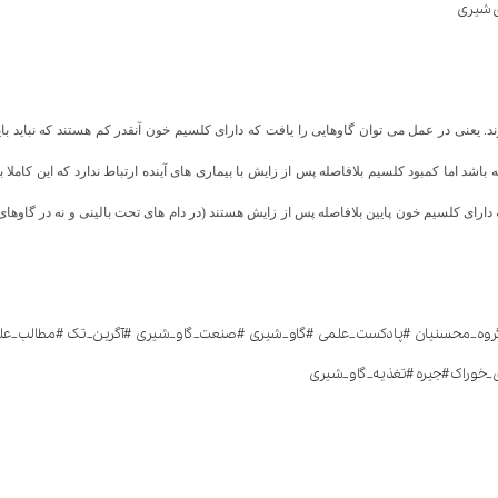
ی شیری
 یعنی در عمل می توان گاوهایی را یافت که دارای کلسیم خون آنقدر کم هستند که نباید با
اشد اما کمبود کلسیم بلافاصله پس از زایش با بیماری های آینده ارتباط ندارد که این کاملا
ارای کلسیم خون پایین بلافاصله پس از زایش هستند (در دام های تحت بالینی و نه در گاوهای زم
روه_محسنیان #پادکست_علمی #گاو_شیری #صنعت_گاو_شیری #آگرین_تک #مطالب_علمی 
ای_خوراک #جیره #تغذیه_گاو_شیری