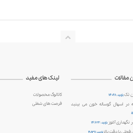
ن مقالات
لینک های مفید
ن تک
کاتالوگ محصولات
بازدید : 74048
فرصت های شغلی
ه در اسهال گوساله خون می بینید
بازدید : 24632
حلی با دقت بالا
بازدید : 19837