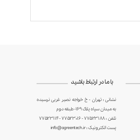
با ما در ارتباط باشید
نشانی : تهران - خ خواجه نصیر غربی نرسیده
به میدان سپاه پلاک 169- طبقه دوم
تلفن : 77523188 - 77523016 -77523114
پست الکترونیک : info@agreentech.ir