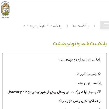
فهرست
خانه
پادکست ها
پادکست شماره نود و هشت
دسترسی
پادکست شماره نود و هشت
پادکست شماره نود و هشت
🎧 رادیو سها آگرین تک
پادکست نود وهشت
🔻موضوع:
ایا تحریک دستی پستان پیش از شیردوشی (
forestripping
)
بر عملکرد شیردوشی تاثیر دارد؟