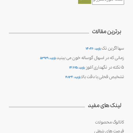
برترین مقالات
سها آگرین تک
بازدید : 74046
زمانی که در اسهال گوساله خون می بینید
بازدید : 53929
5 نکته در نگهداری آغوز
بازدید : 24625
تشخیص فحلی با دقت بالا
بازدید : 19834
لینک های مفید
کاتالوگ محصولات
فرصت های شغلی