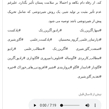
کند، از رفاه دام بکاهد و احتمالا بر سلامت پستان تأثیر بگذارد. علیرغم
عدم تأثیر مثبت بر تولید شیر، یک روش شیردوشی که شامل
تحریک
پیش از شیردوشی
باشد توصیه می شود.
#سها_آگرین_تک #رادیو_آگرین_تک #پادکست
#دپارتمان_علمی_گروه_محسنیان #پادکست_علمی #گاو_شیری
#صنعت_گاو_شیری #آگرین_تک #مطالب_علمی #رادیو
#مطالب_کاربردی #گوساله #علوم_دامپروری #گاوداری #رادیو_آگرین
#گاودار #دامدار #گاو #پرواربندی #شیر #افزودنی_های_خوراک #جیره
#تغذیه_گاو_شیری
بیش از ۵ سال قبل