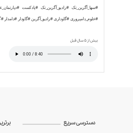
#سها_آگرین_تک #رادیو_آگرین_تک #پادکست #دپارتمان
#علوم_دامپروری #گاوداری #رادیو_آگرین #گاودار #دامدار 
بیش از ۵ سال قبل
دسترسی سریع
برتری