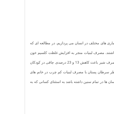
اری های مختلف در انسان می پردازیم. در مطالعه ای که
 داشتند. مصرف لبنیات منجر به افزایش غلظت کلسیم خون
و ستون فقران کودکان می شود و کاهش مصرف لبنیات در کودکی باعث افزایش پوکی و شکستگی استخوان در زنان مسن می شود. مصرف شیر باعث کاهش 13 و 23 درصدی چاقی در کودکان
سکته قلبی تفاوتی نداشت. خطر سرطان پستان با مصرف لبنیات کم چرب در خانم های
ن ها در تمام سنین داشته باشد به استثنای کسانی که به