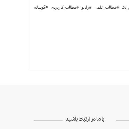
ن_تک #مطالب_علمی #رادیو #مطالب_کاربردی #گوساله
با ما در ارتباط باشید