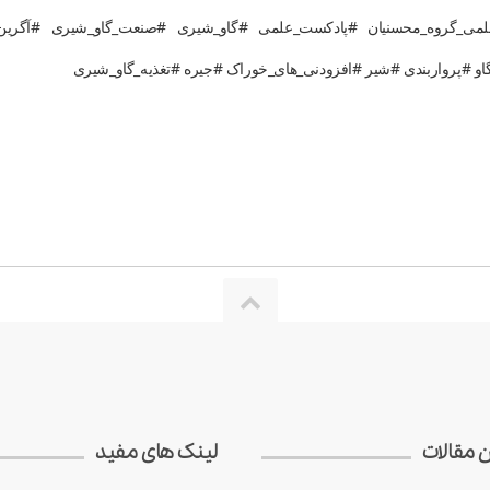
_علمی_گروه_محسنیان #پادکست_علمی #گاو_شیری #صنعت_گاو_شیری #آگری
#گاو #پرواربندی #شیر #افزودنی_های_خوراک #جیره #تغذیه_گاو_شیری
ن مقالات
لینک های مفید