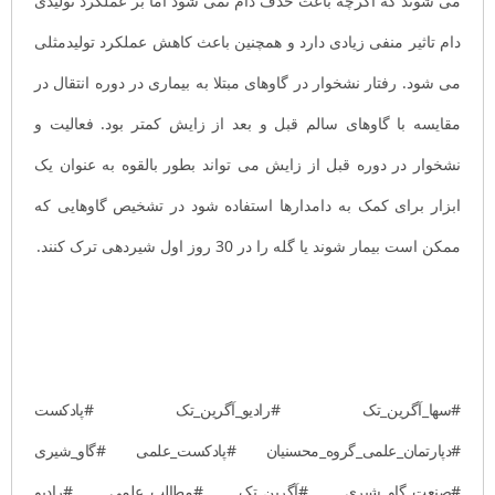
می شوند که اگرچه باعث حذف دام نمی شود اما بر عملکرد تولیدی
دام تاثیر منفی زیادی دارد و همچنین باعث کاهش عملکرد تولیدمثلی
می شود. رفتار نشخوار در گاوهای مبتلا به بیماری در دوره انتقال در
مقایسه با گاوهای سالم قبل و بعد از زایش کمتر بود. فعالیت و
نشخوار در دوره قبل از زایش می تواند بطور بالقوه به عنوان یک
ابزار برای کمک به دامدارها استفاده شود در تشخیص گاوهایی که
ممکن است بیمار شوند یا گله را در 30 روز اول شیردهی ترک کنند.
#سها_آگرین_تک #رادیو_آگرین_تک #پادکست
#دپارتمان_علمی_گروه_محسنیان #پادکست_علمی #گاو_شیری
#صنعت_گاو_شیری #آگرین_تک #مطالب_علمی #رادیو