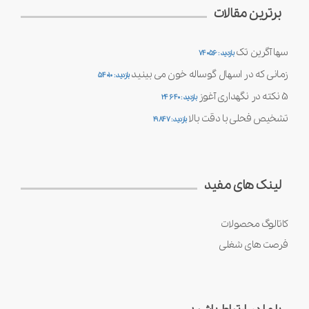
برترین مقالات
سها آگرین تک
بازدید : 74056
زمانی که در اسهال گوساله خون می بینید
بازدید : 54010
5 نکته در نگهداری آغوز
بازدید : 24640
تشخیص فحلی با دقت بالا
بازدید : 19847
لینک های مفید
کاتالوگ محصولات
فرصت های شغلی