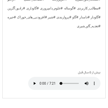
#مطالب_کاربردی #گوساله #علوم_دامپروری #گاوداری #رادیو_آگرین
#گاودار #دامدار #گاو #پرواربندی #شیر #افزودنی_های_خوراک #جیره
#تغذیه_گاو_شیری
بیش از ۵ سال قبل