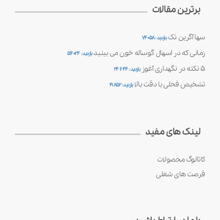
برترین مقالات
سها آگرین تک
بازدید : 74058
زمانی که در اسهال گوساله خون می بینید
بازدید : 54024
5 نکته در نگهداری آغوز
بازدید : 24644
تشخیص فحلی با دقت بالا
بازدید : 19852
لینک های مفید
کاتالوگ محصولات
فرصت های شغلی