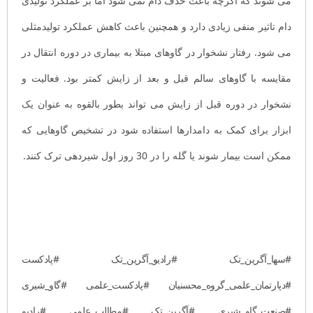
می شوند که اگرچه باعث حذف دام نمی شود اما بر عملکرد تولیدی
دام تاثیر منفی زیادی دارد و همچنین باعث کاهش عملکرد تولیدمثلی
می شود. رفتار نشخوار در گاوهای مبتلا به بیماری در دوره انتقال در
مقایسه با گاوهای سالم قبل و بعد از زایش کمتر بود. فعالیت و
نشخوار در دوره قبل از زایش می تواند بطور بالقوه به عنوان یک
ابزار برای کمک به دامدارها استفاده شود در تشخیص گاوهایی که
ممکن است بیمار شوند یا گله را در 30 روز اول شیردهی ترک کنند.
#سها_آگرین_تک #رادیو_آگرین_تک #پادکست
#دپارتمان_علمی_گروه_محسنیان #پادکست_علمی #گاو_شیری
#صنعت_گاو_شیری #آگرین_تک #مطالب_علمی #رادیو