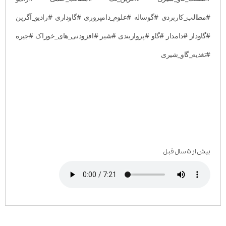
#مطالب_کاربردی #گوساله #علوم_دامپروری #گاوداری #رادیو_آگرین
#گاودار #دامدار #گاو #پرواربندی #شیر #افزودنی_های_خوراک #جیره
#تغذیه_گاو_شیری
بیش از ۵ سال قبل