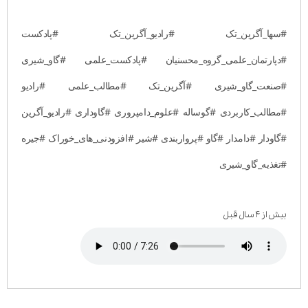
#سها_آگرین_تک #رادیو_آگرین_تک #پادکست
#دپارتمان_علمی_گروه_محسنیان #پادکست_علمی #گاو_شیری
#صنعت_گاو_شیری #آگرین_تک #مطالب_علمی #رادیو
#مطالب_کاربردی #گوساله #علوم_دامپروری #گاوداری #رادیو_آگرین
#گاودار #دامدار #گاو #پرواربندی #شیر #افزودنی_های_خوراک #جیره
#تغذیه_گاو_شیری
بیش از ۴ سال قبل