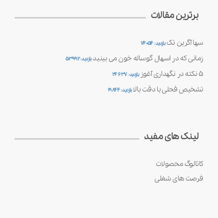
برترین مقالات
سها آگرین تک
بازدید : 74054
زمانی که در اسهال گوساله خون می بینید
بازدید : 53992
5 نکته در نگهداری آغوز
بازدید : 24637
تشخیص فحلی با دقت بالا
بازدید : 19844
لینک های مفید
کاتالوگ محصولات
فرصت های شغلی