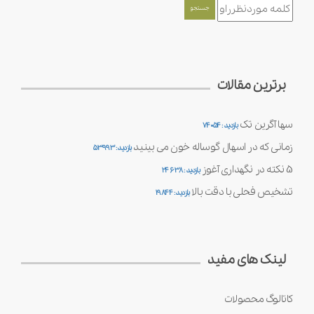
برترین مقالات
سها آگرین تک
بازدید : 74054
زمانی که در اسهال گوساله خون می بینید
بازدید : 53993
5 نکته در نگهداری آغوز
بازدید : 24638
تشخیص فحلی با دقت بالا
بازدید : 19844
لینک های مفید
کاتالوگ محصولات