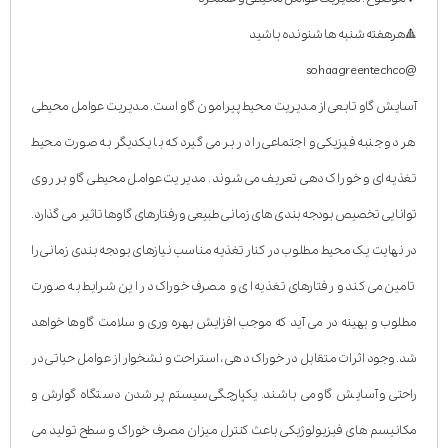
🔺هرهفته شنبه ها شنونده باشید
@sohaagreentechco
آسایش گاو تابعی از مدیریت محیط پیرامون گاو است. مدیریت عوامل محیطی
هر دو جنبه فیزیکی و اجتماعی را در بر می گیرد که با یکدیگر به صورت محیط
تغذیه ای و خوراک دهی تعریف می شوند. مدیریت عوامل محیطی گاو بر روی
توانایی تخصیص بودجه بندی های زمانی طبیعی و رفتارهای گاوها تاثیر می گذارد.
در نهایت یک محیط مطلوب در کنار تغذیه مناسب نیازهای بودجه بندی زمانی را
تامین می کند و رفتارهای تغذیه ای و مصرف خوراک در این شرایط به صورت
مطلوب و بهینه در می آید که موجب افزایش بهره وری و سلامت گاوها خواهد
شد. وجود اثرات متقابل در خوراک دهی، استراحت و نشخوار از عوامل حیاتی در
راحتی و آسایش گاو می باشند. یکپارچگی سیستم پر شدن دستگاه گوارش و
مکانیسم های فیزیولوژیکی باعث کنترل میزان مصرف خوراک و سطح تولید می