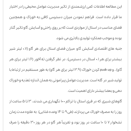
این مطالعه اطلاعات کمیِ ارزشمندی از تاثیر مدیریت عوامل محیطی را در اختیار
ما قرار داده است. فراهم نمودن میزان دسترسی کافی به خوراک و همچنین
فضای مناسب در استال از مواردی است که بر روی راحتی و آسایش گاو تاثیر گذار
بوده و موجب عملکرد تولیدی بالاتری می شود.
جنبه های اقتصادی آسایش گاو: میزان فضای استال برای هر گاو (0.7 لیتر شیر
بیشتر برای هر 0.1 استال در دسترس)، در نظر گرفتن تهِ آخور (1.6 لیتر برای هر
گاو) ، و push up کردن خوراک (3.9 لیتر برای هر گاو) به طور مستقیم در ارتباط با
تولید شیر در گله است. مدیریت عوامل پیرامونی به همان اندازه تغذیه و خوراک
دهی و بعضا بیشتر دارای اهمیت است.
گاوهای شیری که در فری استال با تراکم 100 نگهداری می شدند، 3 تا 5 ساعت از
روز را به مصرف خوراک می پردازند (طی 9 تا 14 وعده غذایی). به علاوه مدت زمان
نشخوار 7 تا 10 ساعت در روز بود و تقریباً هر گاو در هر روز 30 دقیقه را صرف