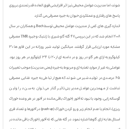
شوند؛ اما مدیریت عوامل محیطی نیز اثر افزایشی فوق العاده قدرتمندی برروی
پاسخ های رفتاری و عملکردی حیوان به جیره مصرفی می گذارد.
اندازه گیری های کمی از مدیریت عوامل محیطی توسط Bach و همکاران در سال
2008 انجام شد که در این بررسی 47 گله گاو شیری با ژنتیک و جیره TMR مصرفی
مشابه مورد ارزیابی قرار گرفتند. میانگین تولید شیر روزانه در این فارم ها 30
کیلوگرم به ازای هر گاو در روز و در دامنه ای از 20 تا 34 کیلوگرم در هر روز بود.
عواملی به غیر از موارد تغذیه ای و مربوط به جیره (یعنی مدیریت) موجب تغییرات
65 درصدی در تولید شیر می شوند که هیچ ارتباطی به جیره غذایی مصرفی
نداشت. از مهمترین عوامل مدیریتی تاثیر گذار می توان به سن در اولین
گوساله زایی، وجود یا نبود ته آخور (خوراک باقی مانده در آخور در هر وعده خوراک
ریزی)، انجام یا عدم انجام زیر و رو کردن خوراک (push up) در آخورها و تعداد فری
استال ها به ازای گاوها اشاره نمود. در گله هایی که ته آخور (خوراک باقی مانده در