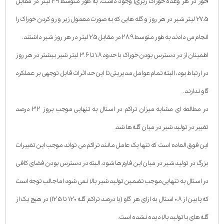
آخور در هر وعده خوراک ریزی) وجود داشت، به طور متوسط 29 لیتر در مقابل
27.5 لیتر شیر در هر روز و گله هایی که به صورت معمول زیر و رو کردن خوراک را
انجام می دادند به طور متوسط 28.9 در مقابل 25 لیتر در هر روز شیر داشتند.
اطمینان از در دسترس بودن خوراک با حدود 1.8 تا 3.6 لیتر شیر بیشتر در هر روز
در ارتباط بود، البته تمام عوامل مدیریتی تا این حد اثرات قابل توجهی بر عملکرد
گاو ندارند.
در مطالعه ای مشابه میزان تراکم در استال به تنهایی موجب بروز 32 درصد
تغییر در تولید شیر در میان گله ها شد.
این فوق العاده است که تنها یک عامل مانند تراکم می تواند موجب این تغییرات
بزرگ در تولید شیر در میان این فارم ها شود. البته در دسترس بودن فضای کافی
در استال به تنهایی موجب تضمین تولید شیر بالا نمی شود اما جالب توجه است
که پایین از 0.8 استال به ازای هر گاو (یا درصد تراکم گله 120 تا 125) در هیچ یک از
گله های با تولید بالا دیده نشده است.