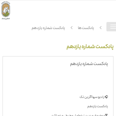
فهرست
خانه
پادکست ها
پادکست شماره یازدهم
دسترسی
پادکست شماره یازدهم
پادکست شماره یازدهم
🎧 رادیو سها آگرین تک
پادکست یازدهم
🔻موضوع : مدیریت عوامل محیطی و عملکرد