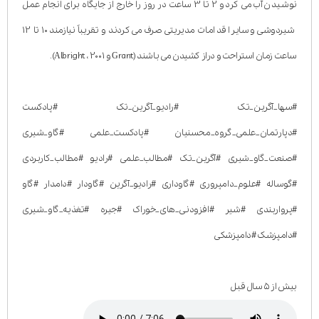
نوشیدن آب می کرد و 2 تا 3 ساعت در روز را خارج از جایگاه برای انجام عمل
شیردوشی و سایر اقدامات مدیریتی صرف می کردند و تقریباً نیازمند 10 تا 12
ساعت زمان استراحت و دراز کشیدن می باشند (Grant و Albright ، 2001).
#سها_آگرین_تک #رادیو_آگرین_تک #پادکست
#دپارتمان_علمی_گروه_محسنیان #پادکست_علمی #گاو_شیری
#صنعت_گاو_شیری #آگرین_تک #مطالب_علمی #رادیو #مطالب_کاربردی
#گوساله #علوم_دامپروری #گاوداری #رادیو_آگرین #گاودار #دامدار #گاو
#پرواربندی #شیر #افزودنی_های_خوراک #جیره #تغذیه_گاو_شیری
#دامپزشک #دامپزشکی
بیش از ۵ سال قبل