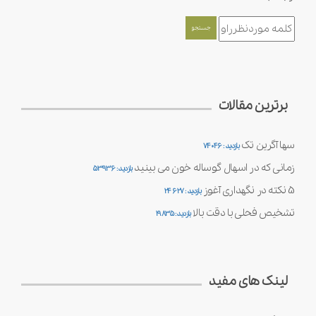
برترین مقالات
سها آگرین تک
بازدید : 74046
زمانی که در اسهال گوساله خون می بینید
بازدید : 53936
5 نکته در نگهداری آغوز
بازدید : 24627
تشخیص فحلی با دقت بالا
بازدید : 19835
لینک های مفید