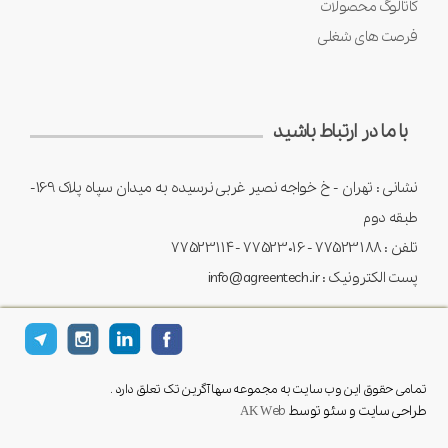
کاتالوگ محصولات
فرصت های شغلی
با ما در ارتباط باشید
نشانی : تهران - خ خواجه نصیر غربی نرسیده به میدان سپاه پلاک 169-
طبقه دوم
تلفن : 77523188 - 77523016 -77523114
پست الکترونیک : info@agreentech.ir
تمامی حقوق این وب سایت به مجموعه سها آگرین تک تعلق دارد .
طراحی سایت و سئو توسط
AK Web