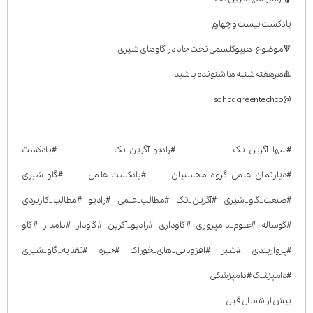
پادکست بیست و چهارم
🔻موضوع : هیپوکلسمی تحت حاد در گاوهای شیری
🔺هرهفته شنبه ها شنونده باشید
@sohaagreentechco
#سها_آگرین_تک #رادیو_آگرین_تک #پادکست
#دپارتمان_علمی_گروه_محسنیان #پادکست_علمی #گاو_شیری
#صنعت_گاو_شیری #آگرین_تک #مطالب_علمی #رادیو #مطالب_کاربردی
#گوساله #علوم_دامپروری #گاوداری #رادیو_آگرین #گاودار #دامدار #گاو
#پرواربندی #شیر #افزودنی_های_خوراک #جیره #تغذیه_گاو_شیری
#دامپزشک #دامپزشکی
بیش از ۵ سال قبل