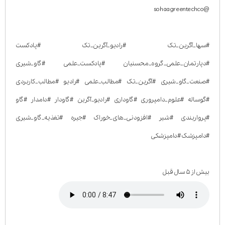
@sohaagreentechco
#سها_آگرین_تک #رادیو_آگرین_تک #پادکست
#دپارتمان_علمی_گروه_محسنیان #پادکست_علمی #گاو_شیری
#صنعت_گاو_شیری #آگرین_تک #مطالب_علمی #رادیو #مطالب_کاربردی
#گوساله #علوم_دامپروری #گاوداری #رادیو_آگرین #گاودار #دامدار #گاو
#پرواربندی #شیر #افزودنی_های_خوراک #جیره #تغذیه_گاو_شیری
#دامپزشک #دامپزشکی
بیش از ۵ سال قبل