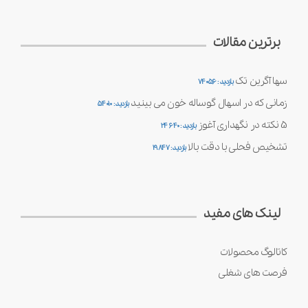
برترین مقالات
سها آگرین تک
بازدید : 74056
زمانی که در اسهال گوساله خون می بینید
بازدید : 54010
5 نکته در نگهداری آغوز
بازدید : 24640
تشخیص فحلی با دقت بالا
بازدید : 19847
لینک های مفید
کاتالوگ محصولات
فرصت های شغلی