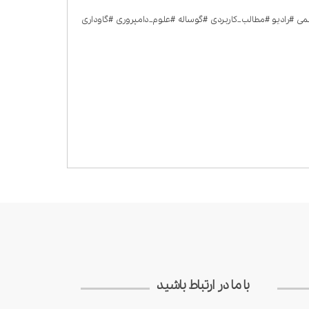
#رادیو #مطالب_کاربردی #گوساله #علوم_دامپروری #گاوداری
با ما در ارتباط باشید