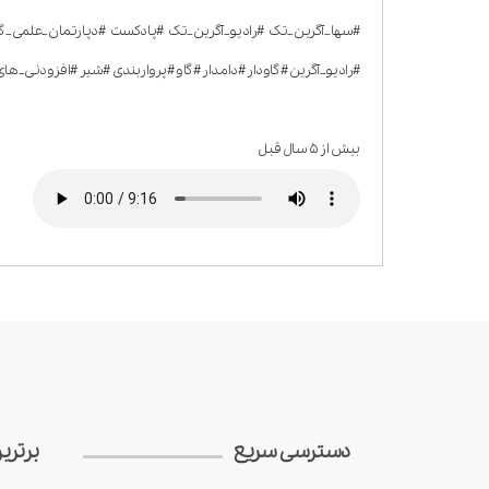
#سها_آگرین_تک #رادیو_آگرین_تک #پادکست #دپارتمان_علمی_گ
#رادیو_آگرین #گاودار #دامدار #گاو #پرواربندی #شیر #افزودنی_
بیش از ۵ سال قبل
دسترسی سریع
برتری