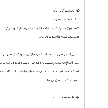
🎧 رادیو سها آگرین تک
پادکست شصت و نهم
🔻موضوع : کمبود کلسیم تحت حاد یا تب شیر در گاوهای شیری
🔺هرهفته شنبه ها شنونده باشید
با شروع شیردهی و ادامه تولید شیر، سازگاری های گسترده ای در گاوها
شیر ترشح میشود. بنابراین، برای حمایت از افزایش نیاز به کلسیم س
حاد یا تحت حاد اتفاق می افتد.
@sohaagreentechco