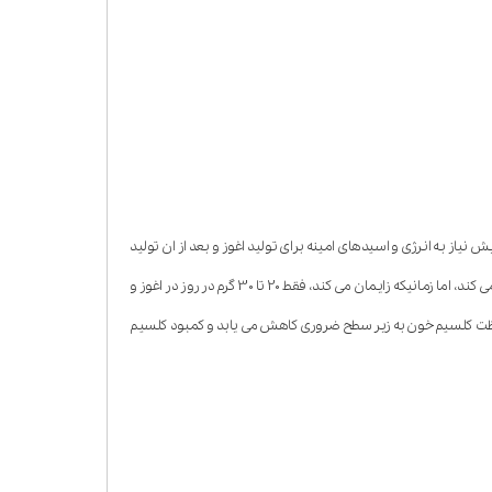
نیاز به انرژی و اسیدهای امینه برای تولید اغوز و بعد از ان تولید
شیر، احتیاج به کلسیم نسبت به دوره قبل از شیردهی دو تا سه برابر افزایش می یابد. کمی قبل از زایش، یک گاو شیری 8 تا 10 گرم در روز کلسیم در جنین ذخیره می کند، اما زمانیکه زایمان می کند، فقط 20 تا 30 گرم در روز در اغوز و
د، غلظت کلسیم خون به زیر سطح ضروری کاهش می یابد و کمبود کلسیم