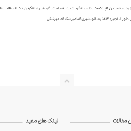
روه_محسنیان #پادکست_علمی #گاو_شیری #صنعت_گاو_شیری #آگرین_تک #مطالب_علمی 
های_خوراک #جیره #تغذیه_گاو_شیری #دامپزشک #دامپزشکی
ن مقالات
لینک های مفید