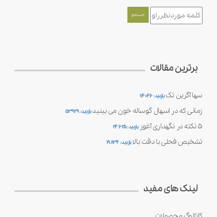
برترین مقالات
سها آگرین تک
بازدید : 74046
زمانی که در اسهال گوساله خون می بینید
بازدید : 53929
5 نکته در نگهداری آغوز
بازدید : 24625
تشخیص فحلی با دقت بالا
بازدید : 19834
لینک های مفید
کاتالوگ محصولات