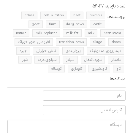
تعداد بازدید:
54067
calves
calf_nutrition
beef
animals
برچسب ها:
goat
farm
dairy_cows
cattle
nature
milk_replacer
milk_fat
milk
heat_stress
sheep
silage
transition_cows
افزودنی_های_خوراک
بیماریهای_متابولیک
پرواربندی
تنش_حرارتی
جیره
دامدار
دوره_انتقال
سیلاژ
سیلوی_ذرت
شیر
گاو
گاو_شیری
گاوداری
گوساله
دیدگاه ها