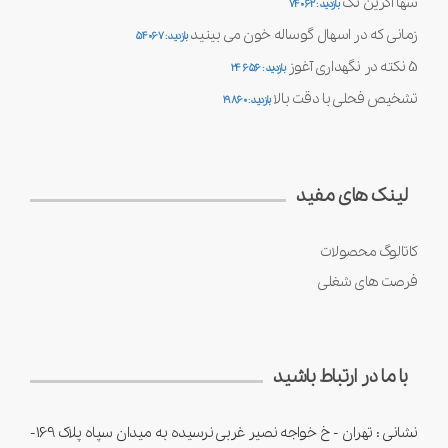
سها آگرین تک
بازدید : 74062
زمانی که در اسهال گوساله خون می بینید
بازدید : 54067
5 نکته در نگهداری آغوز
بازدید : 24656
تشخیص فحلی با دقت بالا
بازدید : 19860
لینک های مفید
کاتالوگ محصولات
فرصت های شغلی
با ما در ارتباط باشید
نشانی : تهران - خ خواجه نصیر غربی نرسیده به میدان سپاه پلاک 169-