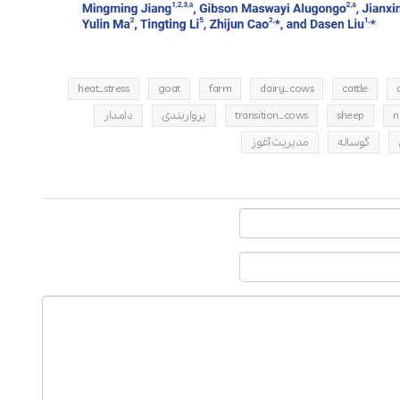
heat_stress
goat
farm
dairy_cows
cattle
n
sheep
transition_cows
پرواربندی
دامدار
گوساله
مدیریت آغوز