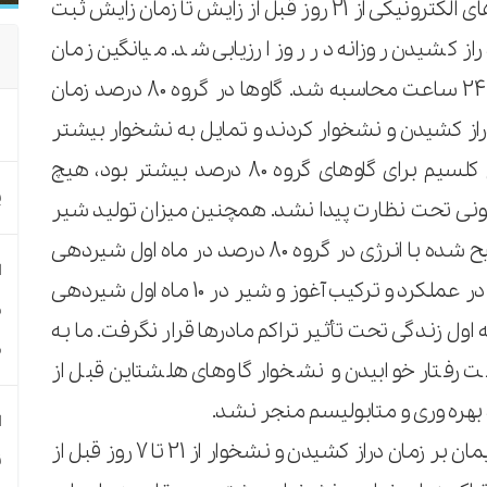
رفتار خوابیدن و نشخوار با استفاده از دیتالاگرهای الکترونیکی از 21 روز قبل از زایش تا زمان زایش ثبت
ز کشیدن روزانه در روز ارزیابی شد. میانگین زمان
نشخوار در دوره های آزمایشی 2 ساعته و در 24 ساعت محاسبه شد. گاوها در گروه 80 درصد زمان
13 را
 از زایش صرف دراز کشیدن و نشخوار کردند و تمایل به نشخوار بیشتر
بین 14 روز قبل تا زمان زایش داشتند. سطح کلسیم برای گاوهای گروه 80 درصد بیشتر بود، هیچ
پ
ونی تحت نظارت پیدا نشد. همچنین میزان تولید شیر
تصحیح شده با چربی 5/3 درصد و شیر تصحیح شده با انرژی در گروه 80 درصد در ماه اول شیردهی
ا
بیشتر بود. هیچ تفاوت قابل مشاهده دیگری در عملکرد و ترکیب آغوز و شیر در 10 ماه اول شیردهی
م
ول زندگی تحت تأثیر تراکم مادرها قرار نگرفت. ما به
ه
 رفتار خوابیدن و نشخوار گاوهای هلشتاین قبل از
ود بهره وری و متابولیسم منجر نشد.
ا
این مطالعه نشان داد که تراکم جایگاه قبل از زایمان بر زمان دراز کشیدن و نشخوار از 21 تا 7 روز قبل از
ن