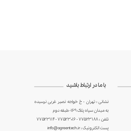
با ما در ارتباط باشید
نشانی : تهران - خ خواجه نصیر غربی نرسیده
به میدان سپاه پلاک 169- طبقه دوم
تلفن : 77523188 - 77523016 -77523114
پست الکترونیک : info@agreentech.ir