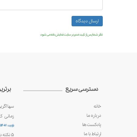
نظر شما پس از تایید مدیردر سایت نمایش داده می شود
دسترسی سریع
برتری
خانه
سها آگری
درباره ما
زمانی ک
پادکست ها
بازدید : 54017
ارتباط با ما
5 نکته در نگهداری آغوز