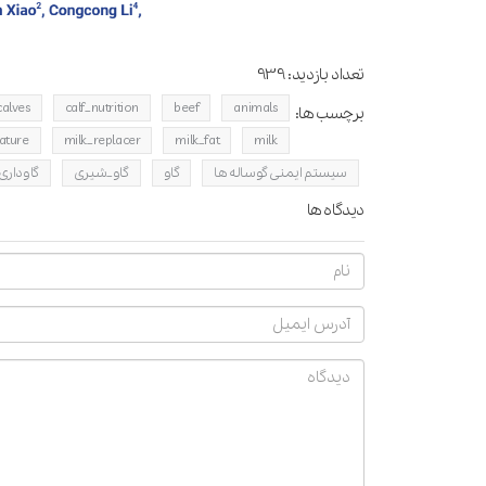
تعداد بازدید:
939
calves
calf_nutrition
beef
animals
برچسب ها:
ature
milk_replacer
milk_fat
milk
سیستم ایمنی گوساله ها
گاو
گاو_شیری
گاوداری
دیدگاه ها