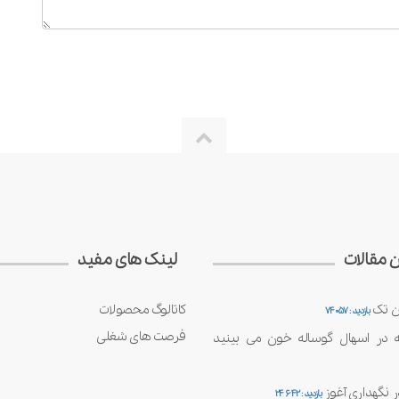
ن مقالات
لینک های مفید
ن تک
کاتالوگ محصولات
بازدید : 74057
فرصت های شغلی
ه در اسهال گوساله خون می بینید
بازدید : 24642