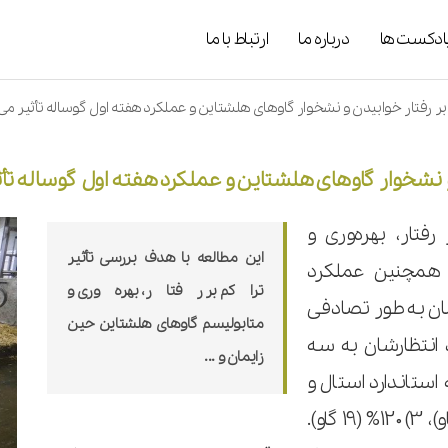
ادکست ها
درباره ما
ارتباط با ما
بر رفتار خوابیدن و نشخوار گاوهای هلشتاین و عملکرد هفته اول گوساله تأثیر می 
 و نشخوار گاوهای هلشتاین و عملکرد هفته اول گوساله تأث
فتار، بهره‌وری و
این مطالعه با هدف بررسی تأثیر
و همچنین عملکرد
تراکم بر رفتار، بهره‌وری و
وع 48 گاو حین زایمان به طور تصادفی
متابولیسم گاوهای هلشتاین حین
 انتظارشان به سه
زایمان و ...
ستاندارد استال و
اخور عبارت بود از 1) 80% (13 گاو)، 2) 100% (16 گاو)، 3) 120% (19 گاو).