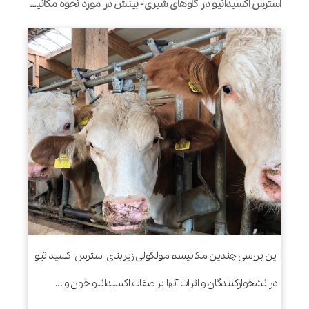
استرس اکسیداتیو در گاوهای شیری- بینش در مورد نحوه مکانیسم اقدامات و راهبردهای کاهش
این بررسی چندین مکانیسم مولکولی زیربنای استرس اکسیداتیو
در نشخوارکنندگان و اثرات آنها بر صفات اکسیداتیو خون و ...