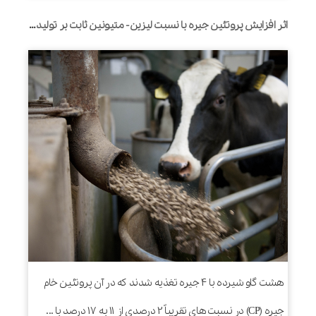
اثر افزایش پروتئین جیره با نسبت لیزین- متیونین ثابت بر تولید و جریان نیتروژن غیر آمونیاکی به هزارلا در گاوهای شیری
هشت گاو شیرده با 4 جیره تغذیه شدند که در آن پروتئین خام
جیره (CP) در نسبت های تقریباً 2 درصدی از 11 به 17 درصد با ...