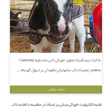
ما اثرات پیشگیرانه تجویز خوراکی تانن شاه بلوط (Castanea
sativa) را همراه با اثر متابولیکی بالقوه آن بر اسهال گوساله ...
ادامه مطلب
تغذیه الکترولیت خوراکی مبتنی بر استات در مقایسه با تغذیه با الکترولیت خوراکی مبتنی بر بیکربنات، پتانسیل رشد باکتری اشرشیاکلی را در شیردان گوساله‌هایی که تنها با الکترولیت‌های خوراکی تغذیه می‌شوند، کاهش می‌دهد