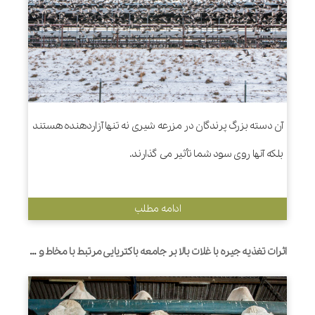
آن دسته بزرگ پرندگان در مزرعه شیری نه تنها آزاردهنده هستند
بلکه آنها روی سود شما تأثیر می گذارند.
ادامه مطلب
اثرات تغذیه جیره با غلات بالا بر جامعه باکتریایی مرتبط با مخاط و بیان ژن پروتئین های اتصال محکم و سایتوکین های التهابی در روده کوچک گاوهای شیری