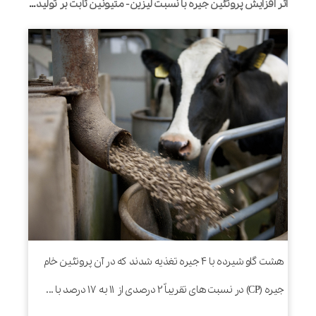
اثر افزایش پروتئین جیره با نسبت لیزین- متیونین ثابت بر تولید و جریان نیتروژن غیر آمونیاکی به هزارلا در گاوهای شیری
هشت گاو شیرده با 4 جیره تغذیه شدند که در آن پروتئین خام
جیره (CP) در نسبت های تقریباً 2 درصدی از 11 به 17 درصد با ...