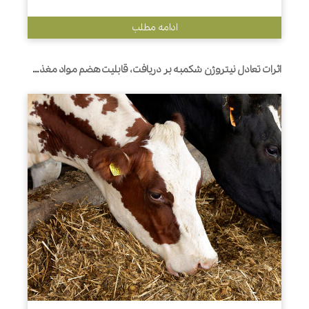
ادامه مطلب
اثرات تعادل نیتروژن شکمبه بر دریافت، قابلیت هضم مواد مغذی، فعالیت جویدن، و تولید و ترکیب شیر در گاوهای شیری با منابع پروتئینی جیره متفاوت است.