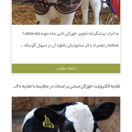
ما اثرات پیشگیرانه تجویز خوراکی تانن شاه بلوط (Castanea
sativa) را همراه با اثر متابولیکی بالقوه آن بر اسهال گوساله ...
ادامه مطلب
تغذیه الکترولیت خوراکی مبتنی بر استات در مقایسه با تغذیه با الکترولیت خوراکی مبتنی بر بیکربنات، پتانسیل رشد باکتری اشرشیاکلی را در شیردان گوساله‌هایی که تنها با الکترولیت‌های خوراکی تغذیه می‌شوند، کاهش می‌دهد