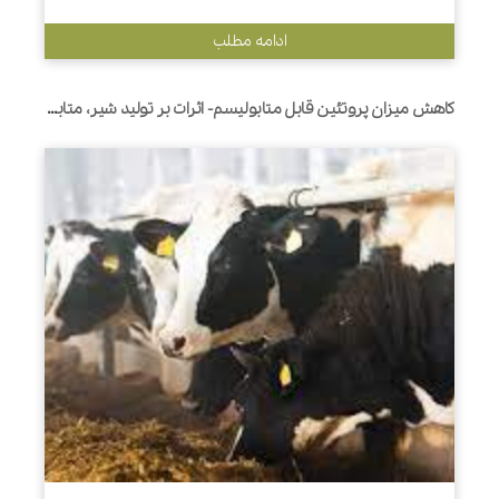
ادامه مطلب
کاهش میزان پروتئین قابل متابولیسم- اثرات بر تولید شیر، متابولیت های خون و سلامت در گاوهای شیری اوایل شیردهی