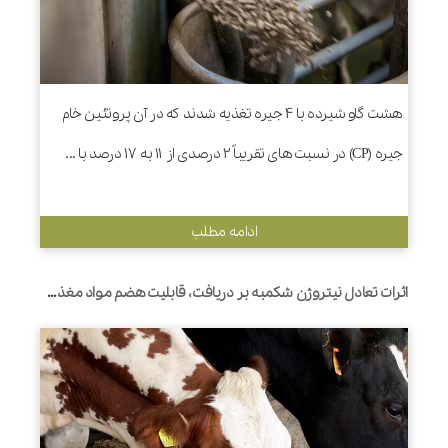
هشت گاو شیرده با 4 جیره تغذیه شدند که در آن پروتئین خام
جیره (CP) در نسبت های تقریباً 2 درصدی از 11 به 17 درصد با ...
ادامه مطلب
اثرات تعادل نیتروژن شکمبه بر دریافت، قابلیت هضم مواد مغذی، فعالیت جویدن، و تولید و ترکیب شیر در گاوهای شیری با منابع پروتئینی جیره متفاوت است.