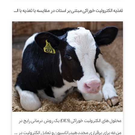
تغذیه الکترولیت خوراکی مبتنی بر استات در مقایسه با تغذیه با الکترولیت خوراکی مبتنی بر بیکربنات، پتانسیل رشد باکتری اشرشیاکلی را در شیردان گوساله‌هایی که تنها با الکترولیت‌های خوراکی تغذیه می‌شوند، کاهش می‌دهد
محلول های الکترولیت خوراکی (OES) یک روش درمانی رایج در
مزرعه برای برقراری مجدد هیدراتاسیون و تعادل الکترولیت در ...