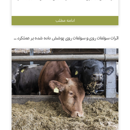
ادامه مطلب
اثرات سولفات روی و سولفات روی پوشش داده شده بر عملکرد شیردهی، هضم مواد مغذی و تخمیر شکمبه گاوهای شیری هلشتاین