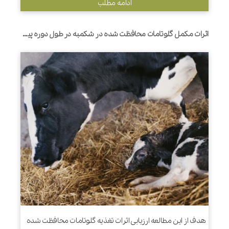
ادامه مطلب
اثرات مکمل گلوتامات محافظت شده در شکمبه در طول دوره پیرامون زایمان بر قابلیت هضم، التهاب، پاسخ های متابولیکی و عملکرد در گاوهای شیری
هدف از این مطالعه ارزیابی اثرات تغذیه گلوتامات محافظت شده