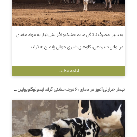
به دلیل مصرف ناکافی ماده خشک و افزایش نیاز به مواد مغذی
در اوایل شیردهی، گاوهای شیری حوالی زایمان به ترتیب ...
ادامه مطلب
تیمار حرارتی آغوز در دمای 60 درجه سانتی گراد، ایمونوگلوبولین های آغوز را کاهش می دهد اما ایمونوگلوبولین های سرم و پروتئین کل سرم را افزایش می دهد-یک متاآنالیز