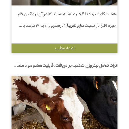
هشت گاو شیرده با 4 جیره تغذیه شدند که در آن پروتئین خام
جیره (CP) در نسبت های تقریباً 2 درصدی از 11 به 17 درصد با ...
ادامه مطلب
اثرات تعادل نیتروژن شکمبه بر دریافت، قابلیت هضم مواد مغذی، فعالیت جویدن، و تولید و ترکیب شیر در گاوهای شیری با منابع پروتئینی جیره متفاوت است.