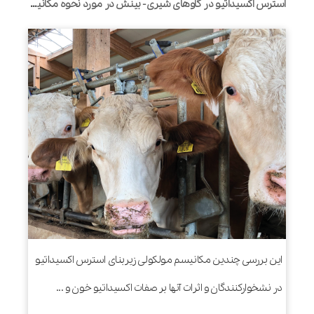
استرس اکسیداتیو در گاوهای شیری- بینش در مورد نحوه مکانیسم اقدامات و راهبردهای کاهش
این بررسی چندین مکانیسم مولکولی زیربنای استرس اکسیداتیو
در نشخوارکنندگان و اثرات آنها بر صفات اکسیداتیو خون و ...