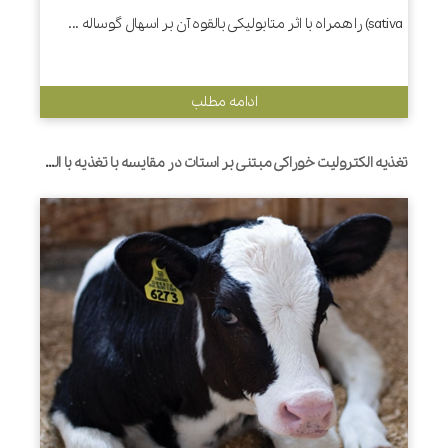
sativa) را همراه با اثر متابولیکی بالقوه آن بر اسهال گوساله ...
ادامه مطلب
تغذیه الکترولیت خوراکی مبتنی بر استات در مقایسه با تغذیه با الکترولیت خوراکی مبتنی بر بیکربنات، پتانسیل رشد باکتری اشرشیاکلی را در شیردان گوساله‌هایی که تنها با الکترولیت‌های خوراکی تغذیه می‌شوند، کاهش می‌دهد