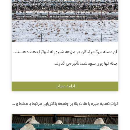
آن دسته بزرگ پرندگان در مزرعه شیری نه تنها آزاردهنده هستند
بلکه آنها روی سود شما تأثیر می گذارند.
ادامه مطلب
اثرات تغذیه جیره با غلات بالا بر جامعه باکتریایی مرتبط با مخاط و بیان ژن پروتئین های اتصال محکم و سایتوکین های التهابی در روده کوچک گاوهای شیری